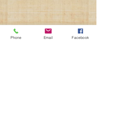
Praktische
informatie:
Phone
Email
Facebook
Na een aantal uur reizen staat u daar
ineens. Ver weg van het bekende leven,
midden in een andere cultuur waar veel er
anders aan toe gaat dan u gewend bent.
Alles ziet er anders uit, het ruikt anders, het
gaat anders, tijd heeft er een andere
dimensie. Laat u meevoeren in dat
onbekende en geniet ervan. Kortom:
“experience nubia”.