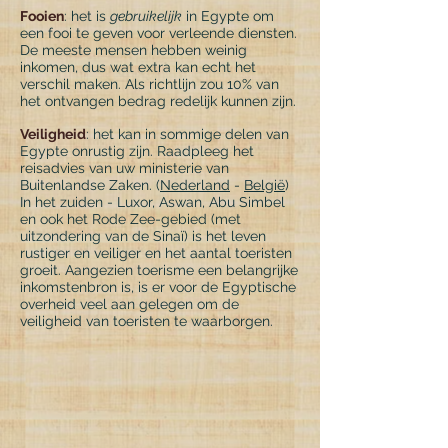
Fooien
: het is
gebruikelijk
in Egypte om
een ​​fooi te geven voor verleende diensten.
De meeste mensen hebben weinig
inkomen, dus wat extra kan echt het
verschil maken. Als richtlijn zou 10% van
het ontvangen bedrag redelijk kunnen zijn.
Veiligheid
: het kan in sommige delen van
Egypte onrustig zijn. Raadpleeg het
reisadvies van uw ministerie van
Buitenlandse Zaken. (
Nederland
-
België
)
In het zuiden - Luxor, Aswan, Abu Simbel
en ook het Rode Zee-gebied (met
uitzondering van de Sinaï) is het leven
rustiger en veiliger en het aantal toeristen
groeit. Aangezien toerisme een belangrijke
inkomstenbron is, is er voor de Egyptische
overheid veel aan gelegen om de
veiligheid van toeristen te waarborgen.